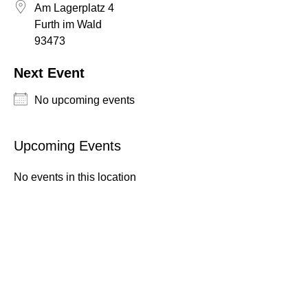
Am Lagerplatz 4
Furth im Wald
93473
Next Event
No upcoming events
NEWS
Upcoming Events
ÜBER UNS
TEAM
No events in this location
BEIRAT & MITGLIEDER
FORSCHUNG & PROJEKTE
ENTSTEHUNG
ARBEITSPROGRAMM
PRESSESTIMMEN
PROJEKTE
STUDIUM
ARCHIV
MASTER PUBLIC HISTORY UND KULTURVERMITTLUNG
STUDIENPROJEKTE
VERANSTALTUNGEN
KOLLOQUIUM