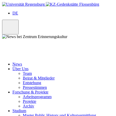
Skip
to
DE
content
News
Über Uns
Team
Beirat & Mitglieder
Entstehung
Pressestimmen
Forschung & Projekte
Arbeitsprogramm
Projekte
Archiv
Studium
Master Public History und Kulturvermittlung