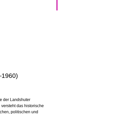
FOR
ARBEITSPROGRAMM
P
STUDI
MASTER PUBLIC HISTOR
STUDIENPROJEKTE
KO
VERAN
–1960)
e der Landshuter
versteht das historische
ichen, politischen und