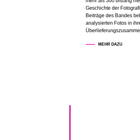
mehr als 300 bislang mei
Geschichte der Fotograf
Beiträge des Bandes bel
analysierten Fotos in i
Überlieferungszusamme
MEHR DAZU
NEWS
ÜBER U
TEAM
BEIRAT & MITGLI