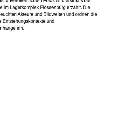
st unveröffentlichten Fotos wird erstmals die
ie im Lagerkomplex Flossenbürg erzählt. Die
euchten Akteure und Bildwelten und ordnen die
hre Entstehungskontexte und
nhänge ein.
NS
EDER
ENTSTEHUNG
PRESSESTIMMEN