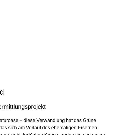
d
rmittlungsprojekt
Naturoase – diese Verwandlung hat das Grüne
das sich am Verlauf des ehemaligen Eisernen
opa zieht. Im Kalten Krieg standen sich an dieser