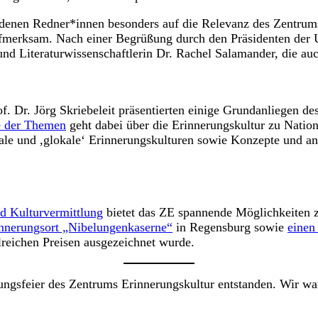
edenen Redner*innen besonders auf die Relevanz des Zentrums
ufmerksam. Nach einer Begrüßung durch den Präsidenten der U
nd Literaturwissenschaftlerin Dr. Rachel Salamander, die auc
 Dr. Jörg Skriebeleit präsentierten einige Grundanliegen des 
e der Themen
geht dabei über die Erinnerungskultur zu Natio
nale und ,glokale‘ Erinnerungskulturen sowie Konzepte und a
nd Kulturvermittlung
bietet das ZE spannende Möglichkeiten z
innerungsort „Nibelungenkaserne“
in Regensburg sowie
einen
reichen Preisen ausgezeichnet wurde.
ungsfeier des Zentrums Erinnerungskultur entstanden. Wir war