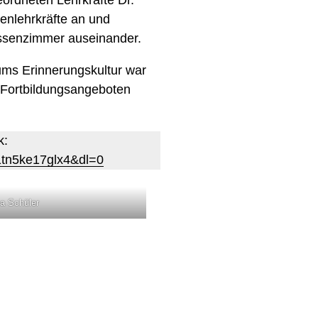
enlehrkräfte an und
assenzimmer auseinander.
rums Erinnerungskultur war
 Fortbildungsangeboten
k:
1tn5ke17glx4&dl=0
a Schüler