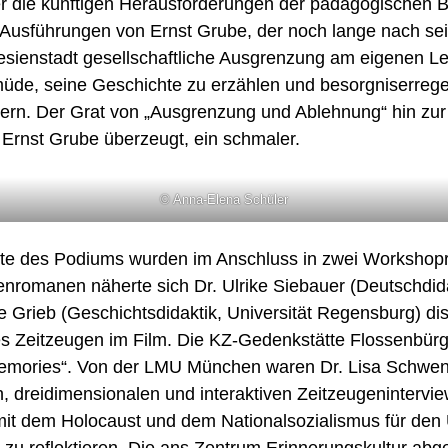
STUDI
r die künftigen Herausforderungen der pädagogischen B
 Ausführungen von Ernst Grube, der noch lange nach s
MASTER PUBLIC HISTOR
STUDIENPROJEKTE
KO
esienstadt gesellschaftliche Ausgrenzung am eigenen Le
VERAN
üde, seine Geschichte zu erzählen und besorgniserrege
rn. Der Grat von „Ausgrenzung und Ablehnung“ hin zur
t Ernst Grube überzeugt, ein schmaler.
© Anna-Elena Schüler
te des Podiums wurden im Anschluss in zwei Workshopru
enromanen näherte sich Dr. Ulrike Siebauer (Deutschdida
e Grieb (Geschichtsdidaktik, Universität Regensburg) dis
s Zeitzeugen im Film. Die KZ-Gedenkstätte Flossenbürg p
Memories“. Von der LMU München waren Dr. Lisa Schwen
en, dreidimensionalen und interaktiven Zeitzeugeninterv
it dem Holocaust und dem Nationalsozialismus für den U
h zu reflektieren. Die ans Zentrum Erinnerungskultur abg