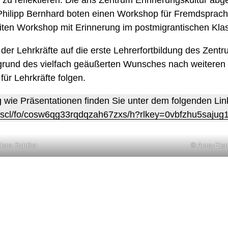
hilipp Bernhard boten einen Workshop für Fremdsprach
eiten Workshop mit Erinnerung im postmigrantischen Kl
er Lehrkräfte auf die erste Lehrerfortbildung des Zent
fgrund des vielfach geäußerten Wunsches nach weiteren
ür Lehrkräfte folgen.
g wie Präsentationen finden Sie unter dem folgenden Lin
/scl/fo/cosw6qg33rqdqzah67zxs/h?rlkey=0vbfzhu5sajug
lena Schüler
© Anna-Elen