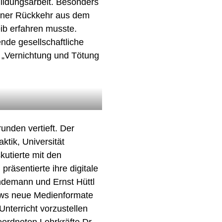
UM
ildungsarbeit. Besonders
einer Rückkehr aus dem
Y UND KULTURVERMITTLUNG
LLOQUIUM
ib erfahren musste.
STALTUNGEN
nde gesellschaftliche
 „Vernichtung und Tötung
Kontakt
Impressum
Datenschutz
nden vertieft. Der
ktik, Universität
kutierte mit den
räsentierte ihre digitale
demann und Ernst Hüttl
iews neue Medienformate
nterricht vorzustellen
eordneten Lehrkräfte Dr.