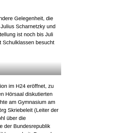
ndere Gelegenheit, die
 Julius Scharnetzky und
lung ist noch bis Juli
it Schulklassen besucht
NS
on im H24 eröffnet, zu
ten Hörsaal diskutierten
EDER
ENTSTEHUNG
PRESSESTIMMEN
hichte am Gymnasium am
UNG & PROJEKTE
rg Skriebeleit (Leiter der
hl über die
ROJEKTE
ARCHIV
te der Bundesrepublik