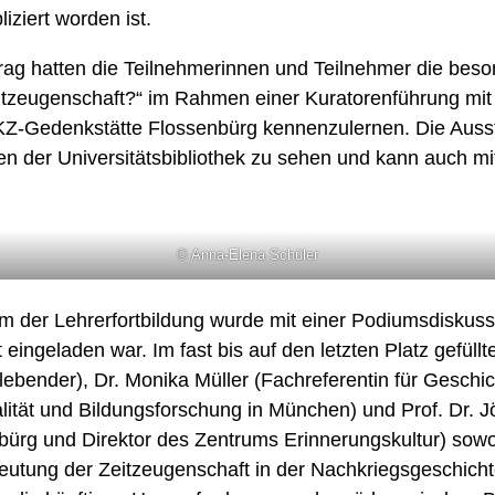
iziert worden ist.
rag hatten die Teilnehmerinnen und Teilnehmer die beso
itzeugenschaft?“ im Rahmen einer Kuratorenführung mit
Z-Gedenkstätte Flossenbürg kennenzulernen. Die Ausstel
en der Universitätsbibliothek zu sehen und kann auch m
NEWS
© Anna-Elena Schüler
ÜBER U
der Lehrerfortbildung wurde mit einer Podiumsdiskussi
t eingeladen war. Im fast bis auf den letzten Platz gefüll
TEAM
BEIRAT & MITGLI
ebender), Dr. Monika Müller (Fachreferentin für Gesc
FORSCH
alität und Bildungsforschung in München) und Prof. Dr. Jö
ürg und Direktor des Zentrums Erinnerungskultur) sowo
ARBEITSPROGRAMM
P
deutung der Zeitzeugenschaft in der Nachkriegsgeschich