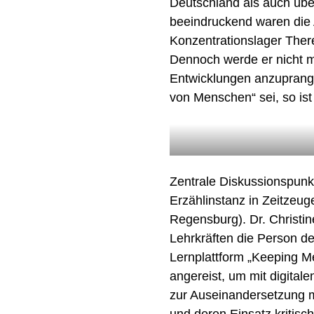
Deutschland als auch übe
beeindruckend waren die
Konzentrationslager Ther
Dennoch werde er nicht m
Entwicklungen anzuprange
von Menschen“ sei, so is
Zentrale Diskussionspunk
Erzählinstanz in Zeitzeug
Regensburg). Dr. Christin
Lehrkräften die Person de
Lernplattform „Keeping 
angereist, um mit digital
zur Auseinandersetzung m
und deren Einsatz kritisc