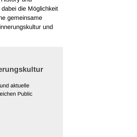
UNG & PROJEKTE
 dabei die Möglichkeit
ROJEKTE
ARCHIV
eine gemeinsame
UM
rinnerungskultur und
Y UND KULTURVERMITTLUNG
LLOQUIUM
STALTUNGEN
erungskultur
Kontakt
Impressum
Datenschutz
und aktuelle
eichen Public