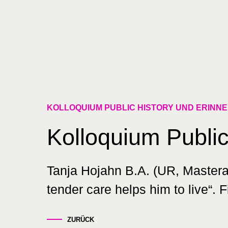
Skip
to
content
KOLLOQUIUM PUBLIC HISTORY UND ERIN
Kolloquium Public
Tanja Hojahn B.A. (UR, Masterarb
tender care helps him to live“
ZURÜCK