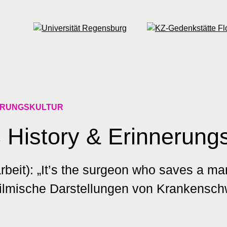
NERUNGSKULTUR
 History & Erinnerungs
eit): „It’s the surgeon who saves a man’
. Filmische Darstellungen von Krankensc