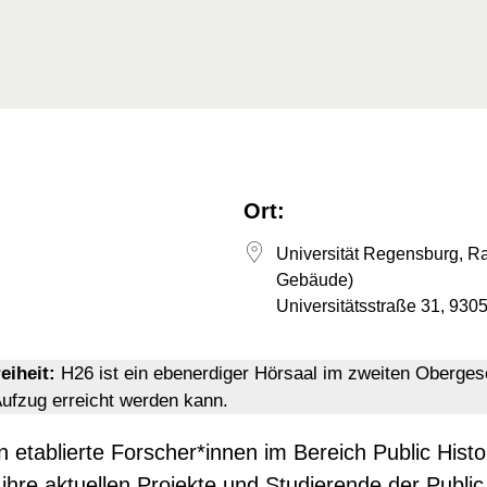
Ort:
Universität Regensburg, R
Gebäude)
Universitätsstraße 31, 93
NEWS
eiheit:
H26 ist ein ebenerdiger Hörsaal im zweiten Oberges
ufzug erreicht werden kann.
ÜBER U
TEAM
BEIRAT & MITGLI
n etablierte Forscher*innen im Bereich Public Hist
ihre aktuellen Projekte und Studierende der Public