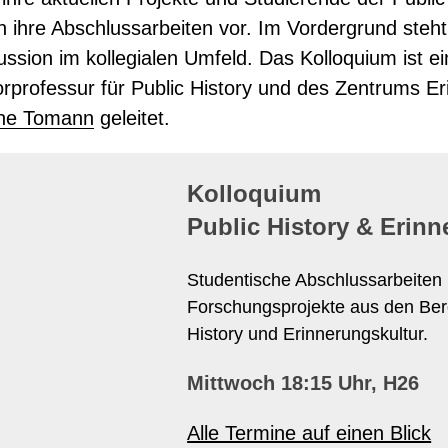
FORSCH
en ihre Abschlussarbeiten vor. Im Vordergrund steht
ARBEITSPROGRAMM
P
ssion im kollegialen Umfeld. Das Kolloquium ist 
STUDI
orprofessur für Public History und des Zentrums E
MASTER PUBLIC HISTOR
iane Tomann
geleitet.
STUDIENPROJEKTE
KO
VERAN
Kolloquium
Public History & Erinn
Studentische Abschlussarbeiten 
Forschungsprojekte aus den Ber
History und Erinnerungskultur.
Mittwoch
18:15 Uhr, H26
Alle Termine auf einen Blick