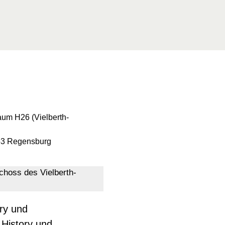
aum H26 (Vielberth-
053 Regensburg
choss des Vielberth-
NS
EDER
ENTSTEHUNG
PRESSESTIMMEN
ory und
 History und