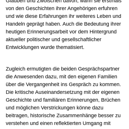
Glauben und Zwolschen davon, wann sie erstmals
BEIRAT & MITGLIEDER
FORSCHUNG & PROJEKTE
von den Geschichten ihrer Angehörigen erfuhren
ENTSTEHUNG
und wie diese Erfahrungen ihr weiteres Leben und
ARBEITSPROGRAMM
PRESSESTIMMEN
Handeln geprägt haben. Auch die Bedeutung ihrer
PROJEKTE
STUDIUM
heutigen Erinnerungsarbeit vor dem Hintergrund
ARCHIV
MASTER PUBLIC HISTORY UND KULTURVERMITTLUNG
aktueller politischer und gesellschaftlicher
STUDIENPROJEKTE
VERANSTALTUNGEN
Entwicklungen wurde thematisiert.
KOLLOQUIUM
Zugleich ermutigten die beiden Gesprächspartner
Kontakt
Impressum
Datenschutz
die Anwesenden dazu, mit den eigenen Familien
über die Vergangenheit ins Gespräch zu kommen.
Die kritische Auseinandersetzung mit der eigenen
Geschichte und familiären Erinnerungen, Brüchen
und möglichen Verstrickungen könne dazu
beitragen, historische Zusammenhänge besser zu
verstehen und einen reflektierten Umgang mit