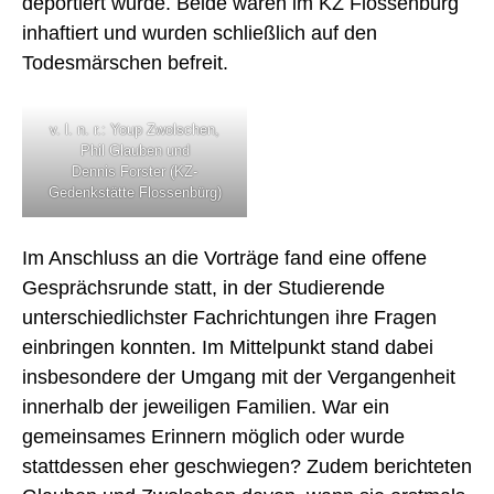
deportiert wurde. Beide waren im KZ Flossenbürg
inhaftiert und wurden schließlich auf den
Todesmärschen befreit.
v. l. n. r.: Youp Zwolschen,
Phil Glauben und
Dennis Forster (KZ-
Gedenkstätte Flossenbürg)
Im Anschluss an die Vorträge fand eine offene
Gesprächsrunde statt, in der Studierende
unterschiedlichster Fachrichtungen ihre Fragen
einbringen konnten. Im Mittelpunkt stand dabei
NEWS
insbesondere der Umgang mit der Vergangenheit
innerhalb der jeweiligen Familien. War ein
gemeinsames Erinnern möglich oder wurde
ÜBER UNS
stattdessen eher geschwiegen? Zudem berichteten
TEAM