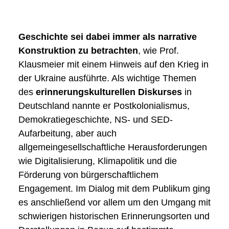
Geschichte sei dabei immer als narrative
NEWS
Konstruktion zu betrachten
, wie Prof.
Klausmeier mit einem Hinweis auf den Krieg in
ÜBER UNS
der Ukraine ausführte. Als wichtige Themen
des
erinnerungskulturellen Diskurses
in
TEAM
Deutschland nannte er Postkolonialismus,
BEIRAT & MITGLIEDER
FORSCHUNG & PROJEKTE
Demokratiegeschichte, NS- und SED-
ENTSTEHUNG
ARBEITSPROGRAMM
Aufarbeitung, aber auch
PRESSESTIMMEN
PROJEKTE
STUDIUM
allgemeingesellschaftliche Herausforderungen
ARCHIV
wie Digitalisierung, Klimapolitik und die
MASTER PUBLIC HISTORY UND KULTURVERMITTLUNG
Förderung von bürgerschaftlichem
STUDIENPROJEKTE
VERANSTALTUNGEN
Engagement. Im Dialog mit dem Publikum ging
KOLLOQUIUM
es anschließend vor allem um den Umgang mit
schwierigen historischen Erinnerungsorten und