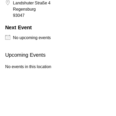
Landshuter Straße 4
Regensburg
93047
Next Event
No upcoming events
NEWS
Upcoming Events
ÜBER UNS
TEAM
No events in this location
BEIRAT & MITGLIEDER
FORSCHUNG & PROJEKTE
ENTSTEHUNG
ARBEITSPROGRAMM
PRESSESTIMMEN
PROJEKTE
STUDIUM
ARCHIV
MASTER PUBLIC HISTORY UND KULTURVERMITTLUNG
STUDIENPROJEKTE
VERANSTALTUNGEN
KOLLOQUIUM