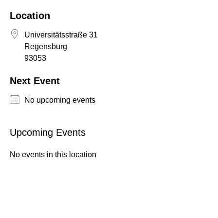
Location
Universitätsstraße 31
Regensburg
93053
Next Event
NEWS
No upcoming events
ÜBER UNS
Upcoming Events
TEAM
BEIRAT & MITGLIEDER
FORSCHUNG & PROJEKTE
No events in this location
ENTSTEHUNG
ARBEITSPROGRAMM
PRESSESTIMMEN
PROJEKTE
STUDIUM
ARCHIV
MASTER PUBLIC HISTORY UND KULTURVERMITTLUNG
STUDIENPROJEKTE