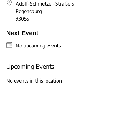
Adolf-Schmetzer-Straße 5
Regensburg
93055
Next Event
No upcoming events
NEWS
Upcoming Events
ÜBER UNS
TEAM
No events in this location
BEIRAT & MITGLIEDER
FORSCHUNG & PROJEKTE
ENTSTEHUNG
ARBEITSPROGRAMM
PRESSESTIMMEN
PROJEKTE
STUDIUM
ARCHIV
MASTER PUBLIC HISTORY UND KULTURVERMITTLUNG
STUDIENPROJEKTE
VERANSTALTUNGEN
KOLLOQUIUM