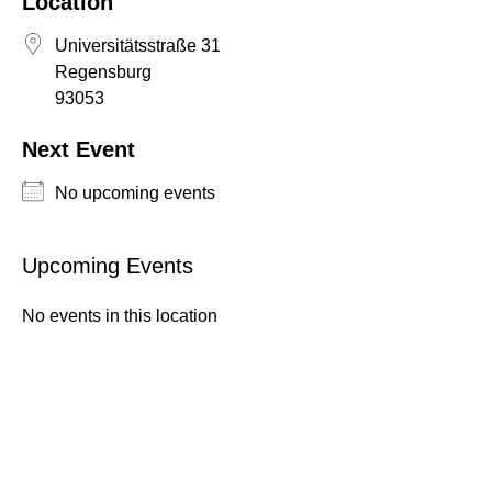
Location
Universitätsstraße 31
Regensburg
93053
Next Event
NEWS
No upcoming events
ÜBER UNS
Upcoming Events
TEAM
No events in this location
BEIRAT & MITGLIEDER
FORSCHUNG & PROJEKTE
ENTSTEHUNG
ARBEITSPROGRAMM
PRESSESTIMMEN
PROJEKTE
STUDIUM
ARCHIV
MASTER PUBLIC HISTORY UND KULTURVERMITTLUNG
STUDIENPROJEKTE
VERANSTALTUNGEN