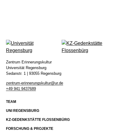
ÜBER UNS
TEAM
BEIRAT & MITGLIEDER
FORSCHUNG & PROJEKTE
ENTSTEHUNG
ARBEITSPROGRAMM
PRESSESTIMMEN
PROJEKTE
STUDIUM
ARCHIV
MASTER PUBLIC HISTORY UND KULTURVERMITTLUNG
Zentrum Erinnerungskultur
STUDIENPROJEKTE
VERANSTALTUNGEN
Universität Regensburg
KOLLOQUIUM
Sedanstr. 1 | 93055 Regensburg
zentrum-erinnerungskultur@ur.de
+49 941 9437689
Kontakt
Impressum
Datenschutz
TEAM
UNI REGENSBURG
KZ-GEDENKSTÄTTE FLOSSENBÜRG
FORSCHUNG & PROJEKTE