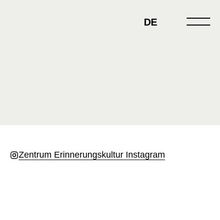
Skip
to
DE
content
Zentrum Erinnerungskultur Instagram
NEWS