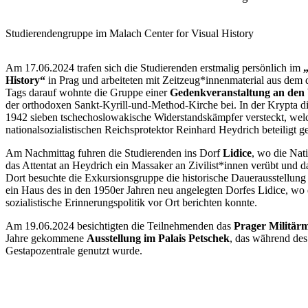
Studierendengruppe im Malach Center for Visual History
Am 17.06.2024 trafen sich die Studierenden erstmalig persönlich im
History“
in Prag und arbeiteten mit Zeitzeug*innenmaterial aus dem 
Tags darauf wohnte die Gruppe einer
Gedenkveranstaltung an den 
der orthodoxen Sankt-Kyrill-und-Method-Kirche bei. In der Krypta die
1942 sieben tschechoslowakische Widerstandskämpfer versteckt, welc
nationalsozialistischen Reichsprotektor Reinhard Heydrich beteiligt 
Am Nachmittag fuhren die Studierenden ins Dorf
Lidice
, wo die Nati
das Attentat an Heydrich ein Massaker an Zivilist*innen verübt und d
Dort besuchte die Exkursionsgruppe die historische Dauerausstell
ein Haus des in den 1950er Jahren neu angelegten Dorfes Lidice, wo 
sozialistische Erinnerungspolitik vor Ort berichten konnte.
Am 19.06.2024 besichtigten die Teilnehmenden das
Prager Militä
Jahre gekommene
Ausstellung im Palais Petschek
, das während des
Gestapozentrale genutzt wurde.