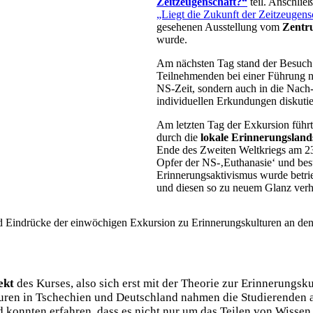
Zeitzeugenschaft?“
teil. Anschlie
„Liegt die Zukunft der Zeitzeugens
gesehenen Ausstellung vom
Zentr
wurde.
Am nächsten Tag stand der Besuch
Teilnehmenden bei einer Führung ni
NS-Zeit, sondern auch in die Nach
individuellen Erkundungen diskutie
Am letzten Tag der Exkursion führt
durch die
lokale Erinnerungsland
Ende des Zweiten Weltkriegs am 23.
Opfer der NS-‚Euthanasie‘ und be
Erinnerungsaktivismus wurde betr
und diesen so zu neuem Glanz verh
nd Eindrücke der einwöchigen Exkursion zu Erinnerungskulturen an de
ekt
des Kurses, also sich erst mit der Theorie zur Erinnerungs
lturen in Tschechien und Deutschland nahmen die Studierende
 konnten erfahren, dass es nicht nur um das Teilen von Wisse