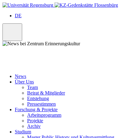
Skip
to
DE
content
News
Über Uns
Team
Beirat & Mitglieder
Entstehung
Pressestimmen
Forschung & Projekte
Arbeitsprogramm
Projekte
Archiv
Studium
Master Public History und Kulturvermittlung