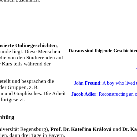
sierte Onlinegeschichten
,
Daraus sind folgende Geschichten 
unde liegt. Diese Menschen
 die von den Studierenden auf
 Kurs teils während der
eteilt und besprachen die
John
Freund
: A boy who lived t
der Gruppen, z. B.
n und Graphisches. Die Arbeit
Jacob Adler
: Reconstructing an 
ortgesetzt.
enbürg
iversität Regensburg),
Prof. Dr. Kateřina Králová
und
Dr. Ka
ien, dann drei Tage in Bayern.