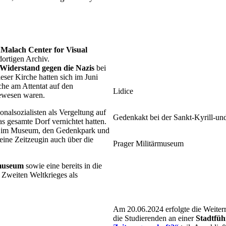
„Malach Center for Visual
dortigen Archiv.
Widerstand gegen die Nazis
bei
ser Kirche hatten sich im Juni
he am Attentat auf den
Lidice
gewesen waren.
onalsozialisten als Vergeltung auf
Gedenkakt bei der Sankt-Kyrill-u
as gesamte Dorf vernichtet hatten.
ung im Museum, den Gedenkpark und
eine Zeitzeugin auch über die
Prager Militärmuseum
rmuseum
sowie eine bereits in die
 Zweiten Weltkrieges als
Am 20.06.2024 erfolgte die Weiter
die Studierenden an einer
Stadtfü