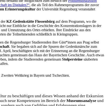
ßend bestand die Möglichkeit zum Besuch der
Podiumsdiskussion
chaft im Digitalen?“
, die als Teil des Rahmenprogramms der zuvor
um Erinnerungskultur
der Universität Regensburg veranstaltet
 der
KZ-Gedenkstätte Flossenbürg
auf dem Programm, wo die
cht nur Einblicke in die Geschichte des Konzentrationslagers in der
- und Umnutzung des Ortes erhielten. Ihre Eindrücke aus den
rten die Teilnehmenden schließlich in Kleingruppen.
en die Regensburger Studierenden ihre Gäst*innen aus Prag selbst
schaft
. Sie begaben sich auf die Spuren der Gedenkmärsche zum
 April, beschäftigten sich mit der Erinnerung an die Regensburger
suchten gemeinsam das Haus der Bayerischen Geschichte. Auch etwas
ieben, indem die Studierenden gemeinsam
Stolpersteine
säuberten
alfen.
n Zweiten Weltkrieg in Bayern und Tschechien.
kultur zu beschäftigen und dieses Wissen anhand der Exkursion
n auch neue Kompetenzen im Bereich der
Museumsanalyse
und
n, sondern auch von Gefühlen und Erfahrungen ging.